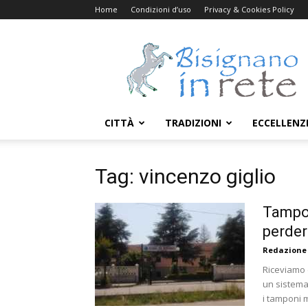
Home
Condizioni d’uso
Privacy & Cookies Policy
Bisignanoinrete.com
CITTÀ
TRADIZIONI
ECCELLENZ
Tag: vincenzo giglio
Tampon
perder
Redazione
Riceviamo 
un sistema
i tamponi mo