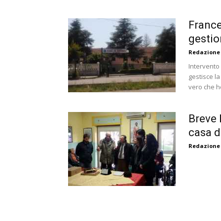
France
gestio
Redazione
Intervento 
gestisce la
vero che h
Breve 
casa d
Redazione