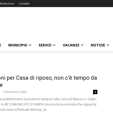
Redazione
Contatti
E
MUNICIPIO
SERVIZI
VACANZE
NOTIZIE
i per Casa di riposo, non c’è tempo da
e
-
5 Novembre 2020
0
e pubblichiamo Questione tamponi alla Casa di Riposo V. Giglio:
 in tilt COMUNICATO STAMPA L’incresciosa vicenda che riguarda
lecolari effettuati dall’asp, al...