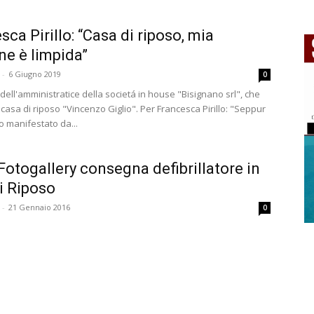
sca Pirillo: “Casa di riposo, mia
ne è limpida”
-
6 Giugno 2019
0
dell'amministratice della societá in house "Bisignano srl", che
 casa di riposo "Vincenzo Giglio". Per Francesca Pirillo: "Seppur
o manifestato da...
Fotogallery consegna defibrillatore in
i Riposo
-
21 Gennaio 2016
0