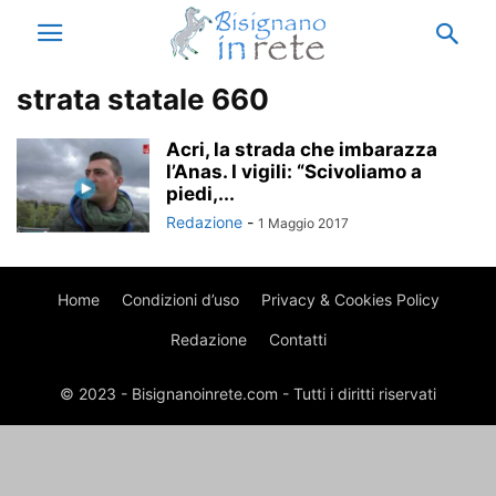
strata statale 660
Acri, la strada che imbarazza
l’Anas. I vigili: “Scivoliamo a
piedi,...
Redazione
-
1 Maggio 2017
Home
Condizioni d’uso
Privacy & Cookies Policy
Redazione
Contatti
© 2023 - Bisignanoinrete.com - Tutti i diritti riservati