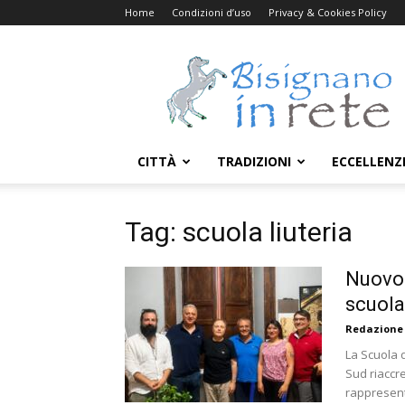
Home
Condizioni d’uso
Privacy & Cookies Policy
Bisignanoinrete.com
CITTÀ
TRADIZIONI
ECCELLENZ
Tag: scuola liuteria
Nuovo 
scuola 
Redazione
La Scuola d
Sud riaccre
rappresent