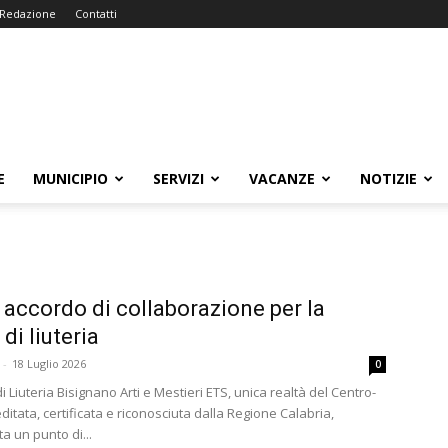
Redazione
Contatti
E
MUNICIPIO
SERVIZI
VACANZE
NOTIZIE
accordo di collaborazione per la
di liuteria
-
18 Luglio 2026
0
i Liuteria Bisignano Arti e Mestieri ETS, unica realtà del Centro-
ditata, certificata e riconosciuta dalla Regione Calabria,
a un punto di...