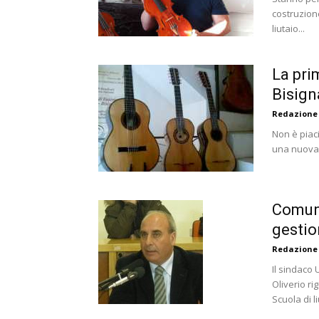
costruzione
liutaio...
La prim
Bisig
Redazione
Non è piaci
una nuova 
Comune
gestio
Redazione
Il sindaco 
Oliverio ri
Scuola di liu