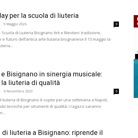
ay per la scuola di liuteria
-
9 Maggio 2026
0
Scuola di Liuteria Bisignano Arti e Mestieri: tradizione,
e futuro dell’antica arte liutaria bisignanese Il 13 maggio la
uteria...
 e Bisignano in sinergia musicale:
la liuteria di qualità
-
6 Novembre 2023
0
i liuteria di Bisignano è ospite per una settimana a Napoli,
o tecniche per strumenti di qualità. I ragazzi saranno
n...
di liuteria a Bisignano: riprende il