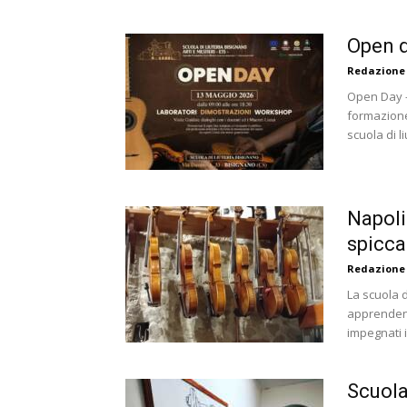
Open d
Redazione
Open Day - 
formazione 
scuola di li
Napoli
spicca 
Redazione
La scuola d
apprendend
impegnati i
Scuola 