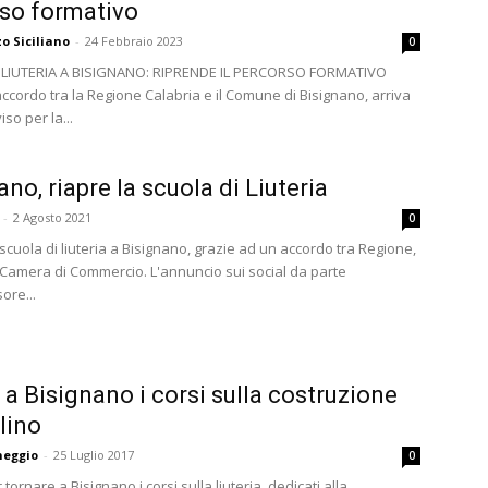
so formativo
zo Siciliano
-
24 Febbraio 2023
0
 LIUTERIA A BISIGNANO: RIPRENDE IL PERCORSO FORMATIVO
accordo tra la Regione Calabria e il Comune di Bisignano, arriva
iso per la...
no, riapre la scuola di Liuteria
-
2 Agosto 2021
0
 scuola di liuteria a Bisignano, grazie ad un accordo tra Regione,
amera di Commercio. L'annuncio sui social da parte
ore...
 a Bisignano i corsi sulla costruzione
olino
neggio
-
25 Luglio 2017
0
tornare a Bisignano i corsi sulla liuteria, dedicati alla