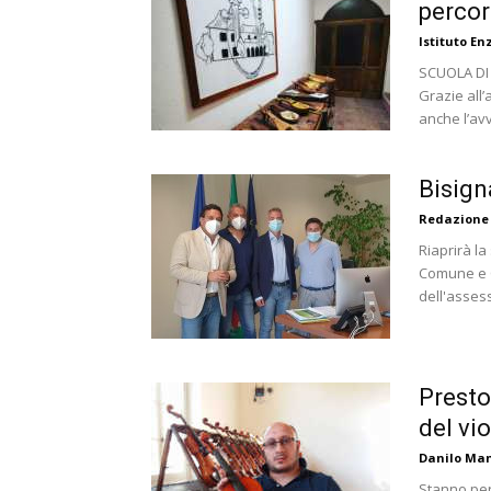
percor
Istituto En
SCUOLA DI
Grazie all’
anche l’avv
Bisigna
Redazione
Riaprirà la
Comune e C
dell'assess
Presto
del vi
Danilo Ma
Stanno per 