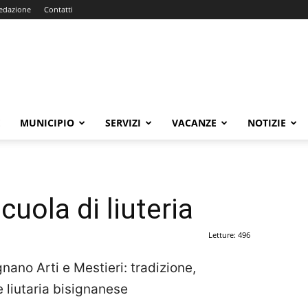
edazione
Contatti
E
MUNICIPIO
SERVIZI
VACANZE
NOTIZIE
cuola di liuteria
Letture: 496
nano Arti e Mestieri: tradizione,
e liutaria bisignanese