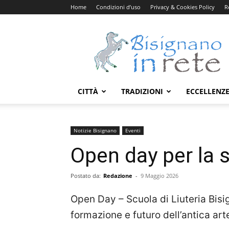
Home
Condizioni d’uso
Privacy & Cookies Policy
R
Bisignanoinrete.com
CITTÀ
TRADIZIONI
ECCELLENZ
Notizie Bisignano
Eventi
Open day per la s
Postato da:
Redazione
-
9 Maggio 2026
Open Day – Scuola di Liuteria Bisig
formazione e futuro dell’antica art