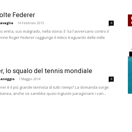
olte Federer
avaglia
-
14 Febbraio 2015
0
c entra, suo malgrado, nella storia. E' lui l'avversario contro il
enne Roger Federer raggiunge il mitico traguardo delle mille
r, lo squalo del tennis mondiale
aneggio
-
7 Maggio 2014
0
er è il più grande tennista di tutti i tempi? La domanda sorge
tanea, anche se sarebbe quasi ingiusto paragonare i vari...