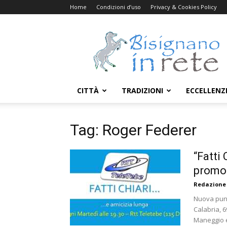
Home
Condizioni d’uso
Privacy & Cookies Policy
Bisignanoinrete.com
CITTÀ
TRADIZIONI
ECCELLENZ
Tag: Roger Federer
“Fatti
promo
Redazione
Nuova punta
Calabria, 6
Maneggio e