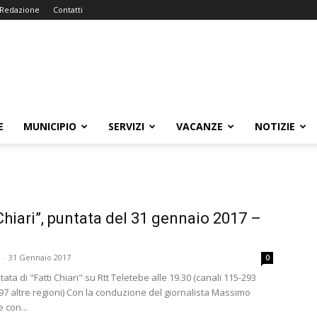
Redazione
Contatti
E
MUNICIPIO
SERVIZI
VACANZE
NOTIZIE
 Chiari”, puntata del 31 gennaio 2017 –
-
31 Gennaio 2017
0
ta di "Fatti Chiari" su Rtt Teletebe alle 19.30 (canali 115-293
97 altre regioni) Con la conduzione del giornalista Massimo
 con...