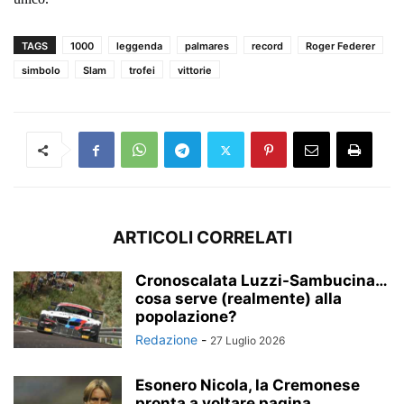
TAGS
1000
leggenda
palmares
record
Roger Federer
simbolo
Slam
trofei
vittorie
ARTICOLI CORRELATI
Cronoscalata Luzzi-Sambucina…
cosa serve (realmente) alla
popolazione?
Redazione
-
27 Luglio 2026
Esonero Nicola, la Cremonese
pronta a voltare pagina