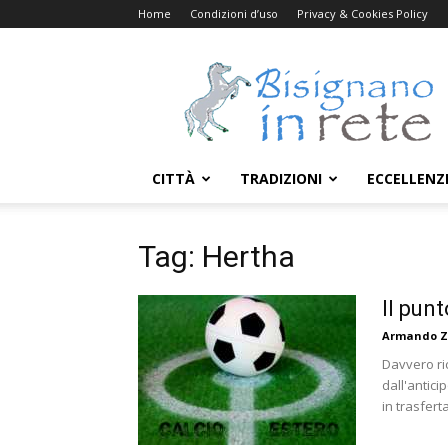
Home
Condizioni d’uso
Privacy & Cookies Policy
Bisignanoinrete.com
CITTÀ
TRADIZIONI
ECCELLENZ
Tag: Hertha
Il pun
Armando Z
Davvero ri
dall'antici
in trasferta