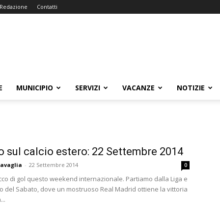
Redazione
Contatti
E
MUNICIPIO
SERVIZI
VACANZE
NOTIZIE
to sul calcio estero: 22 Settembre 2014
avaglia
-
22 Settembre 2014
0
cco di gol questo weekend internazionale. Partiamo dalla Liga e
po del Sabato, dove un mostruoso Real Madrid ottiene la vittoria
...