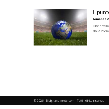
Il pun
Armando Z
Fine setti
dalla Prem
© 2026 - Bisignanoinrete.com - Tutti i diritti riservati