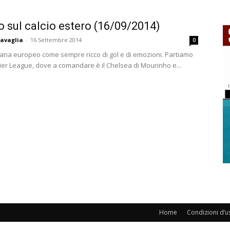
to sul calcio estero (16/09/2014)
avaglia
-
16 Settembre 2014
0
mana europeo come sempre ricco di gol e di emozioni. Partiamo
ier League, dove a comandare è il Chelsea di Mourinho e...
Home
Condizioni d’u