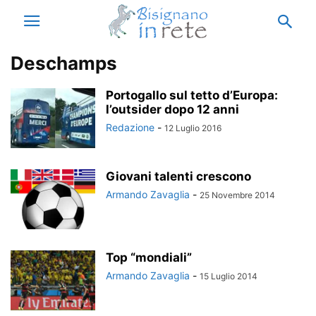
Deschamps
Portogallo sul tetto d’Europa:
l’outsider dopo 12 anni
Redazione
-
12 Luglio 2016
Giovani talenti crescono
Armando Zavaglia
-
25 Novembre 2014
Top “mondiali”
Armando Zavaglia
-
15 Luglio 2014