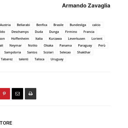
Armando Zavaglia
Austria
Bellarabi
Benfica
Brasile
Bundesliga
calcio
aldo
Deschamps
Duda
Dunga
Firmino
Francia
son
Hoffenheim
Italia
Kurzawa
Leverkusen
Lorient
ali
Neymar
Nolito
Okaka
Panama
Paraguay
Perù
Sampdoria
Santos
Scolari
Selecao
Shakthar
Tabarez
talenti
Talisca
Uruguay
UTORE