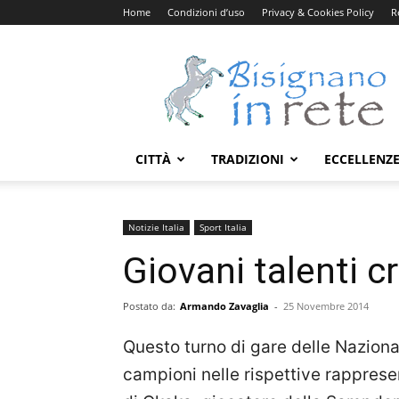
Home
Condizioni d’uso
Privacy & Cookies Policy
R
Bisignanoinrete.com
CITTÀ
TRADIZIONI
ECCELLENZ
Notizie Italia
Sport Italia
Giovani talenti 
Postato da:
Armando Zavaglia
-
25 Novembre 2014
Questo turno di gare delle Nazionali
campioni nelle rispettive rapprese