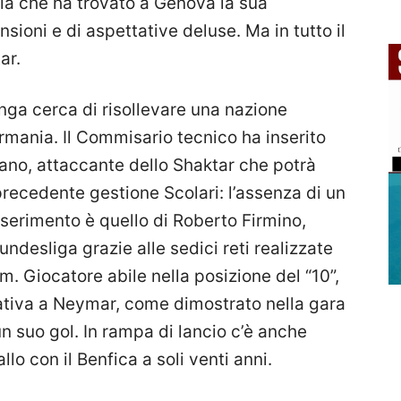
ia che ha trovato a Genova la sua
ioni e di aspettative deluse. Ma in tutto il
ar.
unga cerca di risollevare una nazione
mania. Il Commisario tecnico ha inserito
riano, attaccante dello Shaktar che potrà
recedente gestione Scolari: l’assenza di un
nserimento è quello di Roberto Firmino,
undesliga grazie alle sedici reti realizzate
m. Giocatore abile nella posizione del “10”,
ativa a Neymar, come dimostrato nella gara
un suo gol. In rampa di lancio c’è anche
lo con il Benfica a soli venti anni.