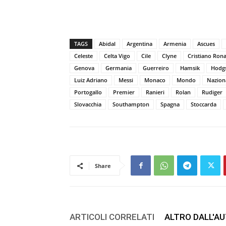
TAGS
Abidal
Argentina
Armenia
Ascues
Celeste
Celta Vigo
Cile
Clyne
Cristiano Ron
Genova
Germania
Guerreiro
Hamsik
Hodg
Luiz Adriano
Messi
Monaco
Mondo
Nazion
Portogallo
Premier
Ranieri
Rolan
Rudiger
Slovacchia
Southampton
Spagna
Stoccarda
Share
ARTICOLI CORRELATI
ALTRO DALL'A