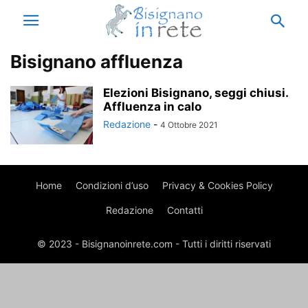
Bisignano affluenza
Elezioni Bisignano, seggi chiusi.
Affluenza in calo
Redazione
-
4 Ottobre 2021
Home
Condizioni d’uso
Privacy & Cookies Policy
Redazione
Contatti
© 2023 - Bisignanoinrete.com - Tutti i diritti riservati