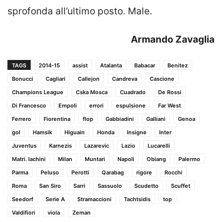
sprofonda all’ultimo posto. Male.
Armando Zavaglia
TAGS
2014-15
assist
Atalanta
Babacar
Benitez
Bonucci
Cagliari
Callejon
Candreva
Cascione
Champions League
Cska Mosca
Cuadrado
De Rossi
Di Francesco
Empoli
errori
espulsione
Far West
Ferrero
Fiorentina
flop
Gabbiadini
Galliani
Genoa
gol
Hamsik
Higuain
Honda
Insigne
Inter
Juventus
Karnezis
Lazarevic
Lazio
Lucarelli
Matri. Iachini
Milan
Muntari
Napoli
Obiang
Palermo
Parma
Peluso
Perotti
Qarabag
rigore
Rocchi
Roma
San Siro
Sarri
Sassuolo
Scudetto
Scuffet
Seedorf
Serie A
Stramaccioni
Tachtsidis
top
Valdifiori
viola
Zeman