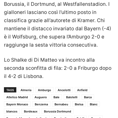
Borussia, il Dortmund, al Westfallenstadion. I
gialloneri lasciano così l’ultimo posto in
classifica grazie all’autorete di Kramer. Chi
mantiene il distacco invariato dal Bayern (-4)
è il Wolfsburg, che supera l’Amburgo 2-0 e
raggiunge la sesta vittoria consecutiva.
Lo Shalke di Di Matteo va incontro alla
seconda sconfitta di fila: 2-0 a Friburgo dopo
il 4-2 di Lisbona.
TAGS
Almeria
Amburgo
Ancelotti
Anfield
Atletico Madrid
Auguero
Bale
Balotelli
Barca
Bayern Monaco
Benzema
Bernabeu
Bielsa
Blanc
blancos
Bordeaux
Borussia Dortmund