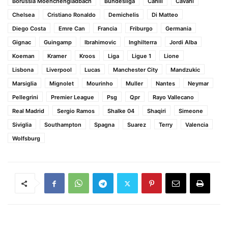
Borussia Moenchengladbach
Bundesliga
Cahill
Cavani
Chelsea
Cristiano Ronaldo
Demichelis
Di Matteo
Diego Costa
Emre Can
Francia
Friburgo
Germania
Gignac
Guingamp
Ibrahimovic
Inghilterra
Jordi Alba
Koeman
Kramer
Kroos
Liga
Ligue 1
Lione
Lisbona
Liverpool
Lucas
Manchester City
Mandzukic
Marsiglia
Mignolet
Mourinho
Muller
Nantes
Neymar
Pellegrini
Premier League
Psg
Qpr
Rayo Vallecano
Real Madrid
Sergio Ramos
Shalke 04
Shaqiri
Simeone
Siviglia
Southampton
Spagna
Suarez
Terry
Valencia
Wolfsburg