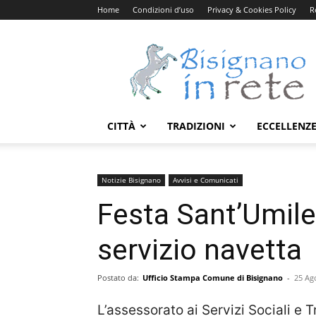
Home
Condizioni d’uso
Privacy & Cookies Policy
R
Bisignanoinrete.com
CITTÀ
TRADIZIONI
ECCELLENZ
Notizie Bisignano
Avvisi e Comunicati
Festa Sant’Umile 
servizio navetta
Postato da:
Ufficio Stampa Comune di Bisignano
-
25 Ag
L’assessorato ai Servizi Sociali e