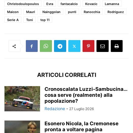
Christodoulopoulos
Evra
fantacalcio
Kovacic
Lamanna
Maicon
Mauri
Nainggolan
punti
Ranocchia
Rodriguez
Serie A
Toni
top 11
ARTICOLI CORRELATI
Cronoscalata Luzzi-Sambucina…
cosa serve (realmente) alla
popolazione?
Redazione
-
27 Luglio 2026
Esonero Nicola, la Cremonese
pronta a voltare pagina