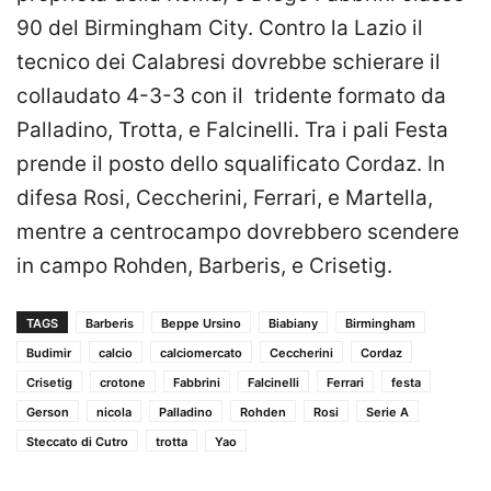
90 del Birmingham City. Contro la Lazio il
tecnico dei Calabresi dovrebbe schierare il
collaudato 4-3-3 con il tridente formato da
Palladino, Trotta, e Falcinelli. Tra i pali Festa
prende il posto dello squalificato Cordaz. In
difesa Rosi, Ceccherini, Ferrari, e Martella,
mentre a centrocampo dovrebbero scendere
in campo Rohden, Barberis, e Crisetig.
TAGS
Barberis
Beppe Ursino
Biabiany
Birmingham
Budimir
calcio
calciomercato
Ceccherini
Cordaz
Crisetig
crotone
Fabbrini
Falcinelli
Ferrari
festa
Gerson
nicola
Palladino
Rohden
Rosi
Serie A
Steccato di Cutro
trotta
Yao