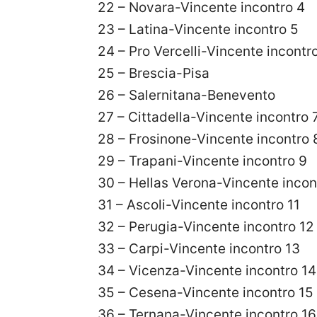
22 – Novara-Vincente incontro 4
23 – Latina-Vincente incontro 5
24 – Pro Vercelli-Vincente incontr
25 – Brescia-Pisa
26 – Salernitana-Benevento
27 – Cittadella-Vincente incontro 
28 – Frosinone-Vincente incontro 
29 – Trapani-Vincente incontro 9
30 – Hellas Verona-Vincente incon
31 – Ascoli-Vincente incontro 11
32 – Perugia-Vincente incontro 12
33 – Carpi-Vincente incontro 13
34 – Vicenza-Vincente incontro 14
35 – Cesena-Vincente incontro 15
36 – Ternana-Vincente incontro 16