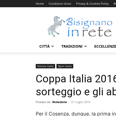
Home
Condizioni d’uso
Privacy & Cookies Policy
R
Bisignanoinrete.com
CITTÀ
TRADIZIONI
ECCELLENZ
Notizie Italia
Sport Italia
Coppa Italia 2016
sorteggio e gli 
Postato da:
Redazione
-
21 Luglio 2016
Per il Cosenza, dunque, la prima in 