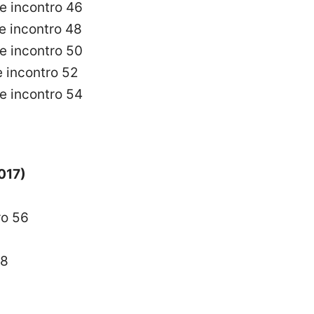
e incontro 46
e incontro 48
e incontro 50
e incontro 52
e incontro 54
2017)
ro 56
58