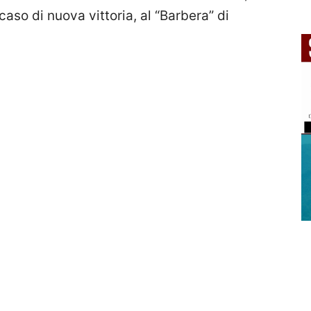
 caso di nuova vittoria, al “Barbera” di