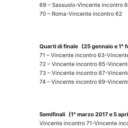
69 – Sassuolo-Vincente incontro 6
70 – Roma-Vincente incontro 62
Quarti di finale (25 gennaio e 1° 
71 – Vincente incontro 63-Vincent
72 – Vincente incontro 65-Vincent
73 – Vincente incontro 67-Vincent
74 – Vincente incontro 69-Vincent
Semifinali (1° marzo 2017 e 5 apr
Vincente incontro 71-Vincente inc