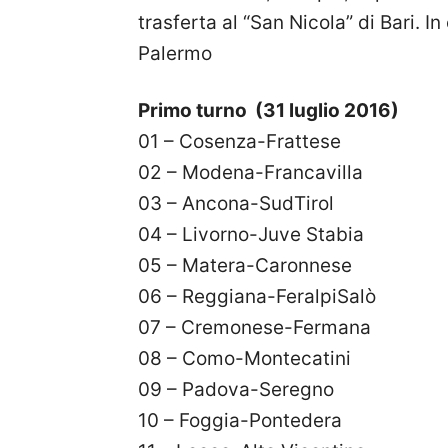
trasferta al “San Nicola” di Bari. In
Palermo
Primo turno (31 luglio 2016)
01 – Cosenza-Frattese
02 – Modena-Francavilla
03 – Ancona-SudTirol
04 – Livorno-Juve Stabia
05 – Matera-Caronnese
06 – Reggiana-FeralpiSalò
07 – Cremonese-Fermana
08 – Como-Montecatini
09 – Padova-Seregno
10 – Foggia-Pontedera