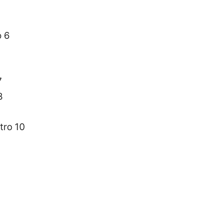
o 6
7
8
tro 10