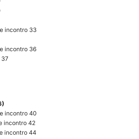
9
0
e incontro 33
e incontro 36
 37
6)
e incontro 40
e incontro 42
e incontro 44