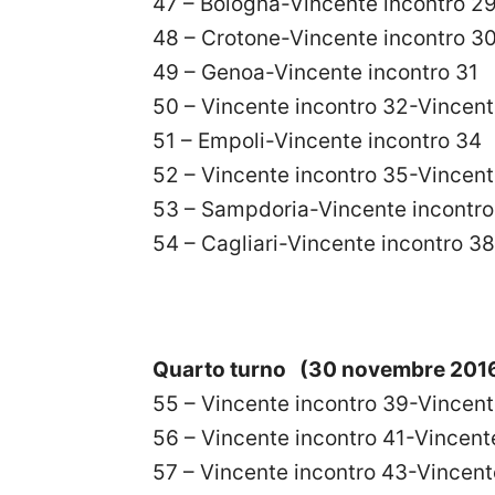
47 – Bologna-Vincente incontro 2
48 – Crotone-Vincente incontro 3
49 – Genoa-Vincente incontro 31
50 – Vincente incontro 32-Vincent
51 – Empoli-Vincente incontro 34
52 – Vincente incontro 35-Vincent
53 – Sampdoria-Vincente incontro
54 – Cagliari-Vincente incontro 38
Quarto turno (30 novembre 201
55 – Vincente incontro 39-Vincent
56 – Vincente incontro 41-Vincent
57 – Vincente incontro 43-Vincent