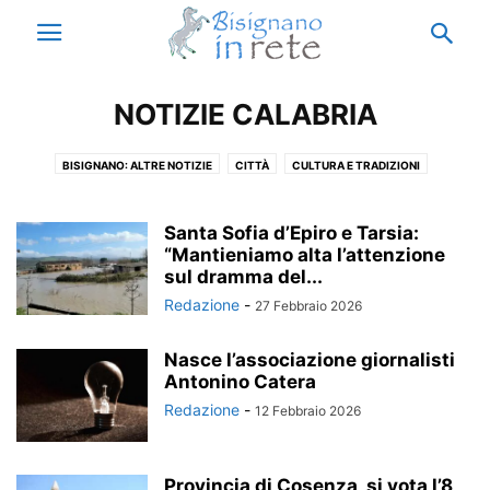
NOTIZIE CALABRIA
BISIGNANO: ALTRE NOTIZIE
CITTÀ
CULTURA E TRADIZIONI
ECCELLENZE
ISTITUTO ENZO SICILIANO
MUNICIPIO
NOTIZIE BISIGNANO
NOTIZIE CALABRIA
NOTIZIE ESTERO
Santa Sofia d’Epiro e Tarsia:
NOTIZIE ITALIA
“Mantieniamo alta l’attenzione
PARODIA
RICORDI
THIS IS ACRI
sul dramma del...
VACANZE A BISIGNANO
Redazione
-
27 Febbraio 2026
Nasce l’associazione giornalisti
Antonino Catera
Redazione
-
12 Febbraio 2026
Provincia di Cosenza, si vota l’8