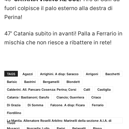
fuori colpisce il palo esterno alla destra di
Perina!
47′ Catania subito in avanti! Palla a Ferrario in
mischia che non riesce a ribattere in rete!
TAGS
Agazzi
Arrighini. A disp: Saracco
Arrigoni
Bacchetti
Barisic
Bastrini
Bergamelli
Blondett
Calderini. All. Pancaro Cosenza: Perina; Corsi
Calil
Castiglia
Catania : Bastianoni; Garufo
Ciancio; Guerriera
Criaco
Di Grazia
Di Somma
Falcone. A disp: Ficara
Ferrario
Fiordilino
La Mantia. Allenatore Roselli Arbitro: Marinelli della sezione A.I.A. di
Tivoli
Musacci
Nunzella; Lullo
Parisi
Pelagatti
Pinna