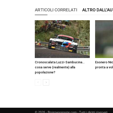
ARTICOLI CORRELATI
ALTRO DALL'A
Cronoscalata Luzzi-Sambucina…
Esonero Nic
cosa serve (realmente) alla
pronta a vo
popolazione?
© 2026 - Bisignanoinrete.com - Tutti i diritti riservati