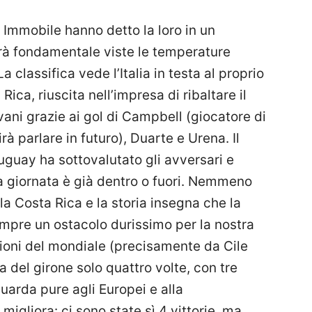
 Immobile hanno detto la loro in un
erà fondamentale viste le temperature
 classifica vede l’Italia in testa al proprio
ica, riuscita nell’impresa di ribaltare il
vani grazie ai gol di Campbell (giocatore di
irà parlare in futuro), Duarte e Urena. Il
guay ha sottovalutato gli avversari e
a giornata è già dentro o fuori. Nemmeno
la Costa Rica e la storia insegna che la
empre un ostacolo durissimo per la nostra
izioni del mondiale (precisamente da Cile
ra del girone solo quattro volte, con tre
guarda pure agli Europei e alla
migliora: ci sono state sì 4 vittorie, ma