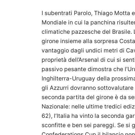
I subentrati Parolo, Thiago Motta e
Mondiale in cui la panchina risult
climatiche pazzesche del Brasile. La
girone insieme alla sorpresa Costa R
vantaggio dagli undici metri di Ca
proprietà dell’Arsenal di cui si sent
passivo pesante dimostra che l’Uru
Inghilterra-Uruguay della prossim
gli Azzurri dovranno sottovalutare 
seconda partita del girone è da s
Nazionale: nelle ultime tredici ed
62), l’Italia ha vinto la seconda ga
sconfitte e ben sei pareggi. Se si 
Confederations Cup il bilancio non 