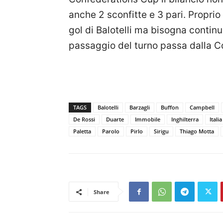
anche 2 sconfitte e 3 pari. Propri
gol di Balotelli ma bisogna continua
passaggio del turno passa dalla C
TAGS
Balotelli
Barzagli
Buffon
Campbell
De Rossi
Duarte
Immobile
Inghilterra
Italia
Paletta
Parolo
Pirlo
Sirigu
Thiago Motta
Share