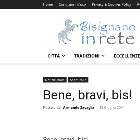
Home
Condizioni d’uso
Privacy & Cookies Policy
R
Bisignanoinrete.com
CITTÀ
TRADIZIONI
ECCELLENZ
Notizie Italia
Sport Italia
Bene, bravi, bis!
Postato da:
Armando Zavaglia
-
15 Giugno 2014
Bene, bravi, bis!