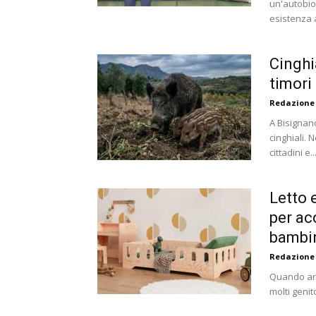
un'autobio
esistenza a
Cinghi
timori
Redazione
A Bisignan
cinghiali. 
cittadini e..
Letto 
per ac
bambi
Redazione
Quando arri
molti genit