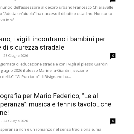
nnuncio dell’assessore al decoro urbano Francesco Chiaravalle
o “Adotta un’aiuola” ha riacceso il dibattito cittadino. Non tanto
iva in sé...
ano, i vigili incontrano i bambini per
e di sicurezza stradale
-
26 Giugno 2026
0
giornata di educazione stradale con i vigili al plesso Giardini
giugno 2026 il plesso Marinella-Giardini, sezione
dell’I.C. “G. Pucciano” di Bisignano ha...
ografia per Mario Federico, “Le ali
Speranza”: musica e tennis tavolo…che
ne!
-
24 Giugno 2026
0
la speranza non è un romanzo nel senso tradizionale, ma