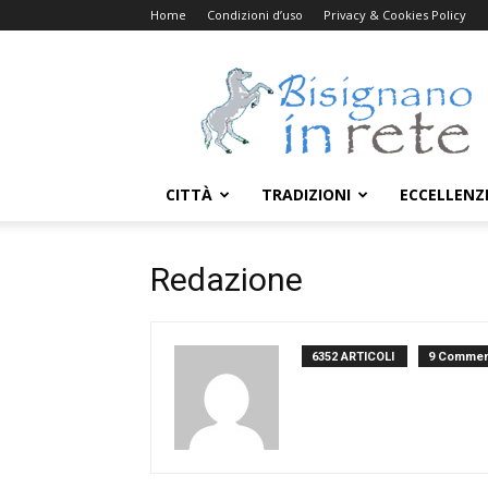
Home
Condizioni d’uso
Privacy & Cookies Policy
Bisignanoinrete.com
CITTÀ
TRADIZIONI
ECCELLENZ
Redazione
6352 ARTICOLI
9 Commen