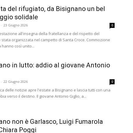
ta del rifugiato, da Bisignano un bel
gio solidale
-
23 Giugno 2026
0
tazione all'insegna della fratellanza e del rispetto del
 stata organizzata nel campetto di Santa Croce. Commozione
 hanno così unito...
ano in lutto: addio al giovane Antonio
-
22 Giugno 2026
0
ica delle notizie apre l'estate a Bisignano e lascia tutti con una
ia verso il destino. Il giovane Antonio Giglio, a...
ano non è Garlasco, Luigi Fumarola
Chiara Poggi