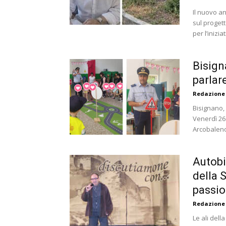
Il nuovo a
sul progett
per l’iniziat
Bisign
parlar
Redazione
Bisignano, 
Venerdì 26 
Arcobaleno 
Autobi
della 
passio
Redazione
Le ali del