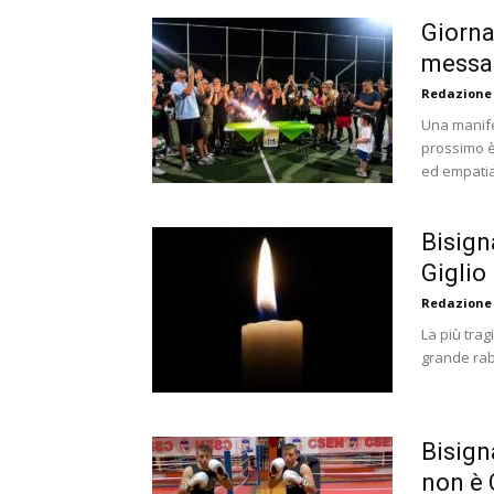
Giorna
messag
Redazione
Una manifes
prossimo è
ed empatia
Bisign
Giglio
Redazione
La più trag
grande rabb
Bisign
non è 