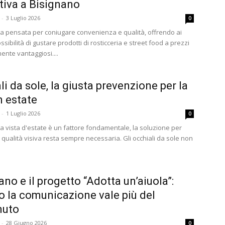
ativa a Bisignano
-
3 Luglio 2026
0
iva pensata per coniugare convenienza e qualità, offrendo ai
possibilità di gustare prodotti di rosticceria e street food a prezzi
ente vantaggiosi....
li da sole, la giusta prevenzione per la
n estate
-
1 Luglio 2026
0
la vista d'estate è un fattore fondamentale, la soluzione per
i qualità visiva resta sempre necessaria. Gli occhiali da sole non
ano e il progetto “Adotta un’aiuola”:
 la comunicazione vale più del
nuto
-
28 Giugno 2026
0