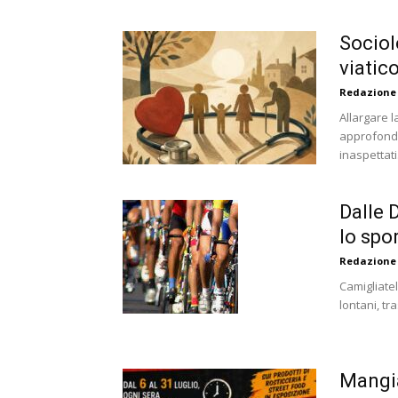
Sociol
viatic
Redazione
Allargare l
approfondi
inaspettati. 
Dalle 
lo spor
Redazione
Camigliatel
lontani, tr
Mangia