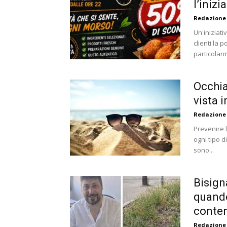
l’inizi
Redazione
Un'iniziat
clienti la 
particolarm
Occhia
vista i
Redazione
Prevenire 
ogni tipo d
sono...
Bisign
quando
conte
Redazione