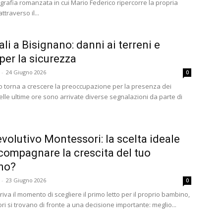
grafia romanzata in cui Mario Federico ripercorre la propria
ttraverso il...
ali a Bisignano: danni ai terreni e
 per la sicurezza
-
24 Giugno 2026
0
o torna a crescere la preoccupazione per la presenza dei
Nelle ultime ore sono arrivate diverse segnalazioni da parte di
.
evolutivo Montessori: la scelta ideale
compagnare la crescita del tuo
no?
-
23 Giugno 2026
0
va il momento di scegliere il primo letto per il proprio bambino,
ori si trovano di fronte a una decisione importante: meglio...