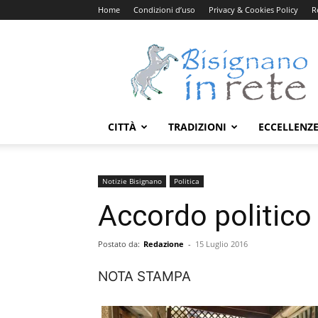
Home
Condizioni d’uso
Privacy & Cookies Policy
R
Bisignanoinrete.com
CITTÀ
TRADIZIONI
ECCELLENZ
Notizie Bisignano
Politica
Accordo politico 
Postato da:
Redazione
-
15 Luglio 2016
NOTA STAMPA