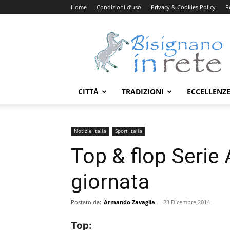
Home
Condizioni d’uso
Privacy & Cookies Policy
R
Bisignanoinrete.com
CITTÀ
TRADIZIONI
ECCELLENZ
Notizie Italia
Sport Italia
Top & flop Serie
giornata
Postato da:
Armando Zavaglia
-
23 Dicembre 2014
Top: