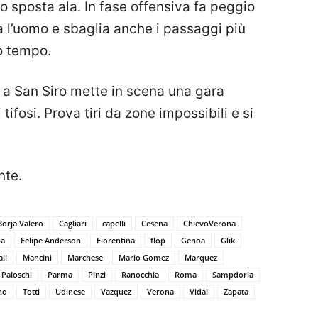
o sposta ala. In fase offensiva fa peggio
ta l’uomo e sbaglia anche i passaggi più
mo tempo.
 a San Siro mette in scena una gara
 tifosi. Prova tiri da zone impossibili e si
nte.
Borja Valero
Cagliari
capelli
Cesena
ChievoVerona
pa
Felipe Anderson
Fiorentina
flop
Genoa
Glik
ali
Mancini
Marchese
Mario Gomez
Marquez
Paloschi
Parma
Pinzi
Ranocchia
Roma
Sampdoria
no
Totti
Udinese
Vazquez
Verona
Vidal
Zapata