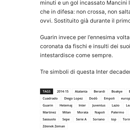
minuti e un gol incassato Mancini l
che in difesa: non crossa, non sal
ovvi. Sostituito già durante il pri
Guarin invece per l’ennesima volta
coronata da fischi e insulti dei suoi
intestardisce come sempre.
Tre simboli di questa Inter decade
TAGS
2014-15
Atalanta
Berardi
Boakye
Cuadrado
Diego Lopez
Dodò
Empoli
euro
Guarin
Hetemaj
Inter
Juventus
Lazio
Le
Martinez
Milan
Morata
Napoli
Palermo
Sassuolo
Sepe
Serie A
Soriano
top
Tori
Zdenek Zeman