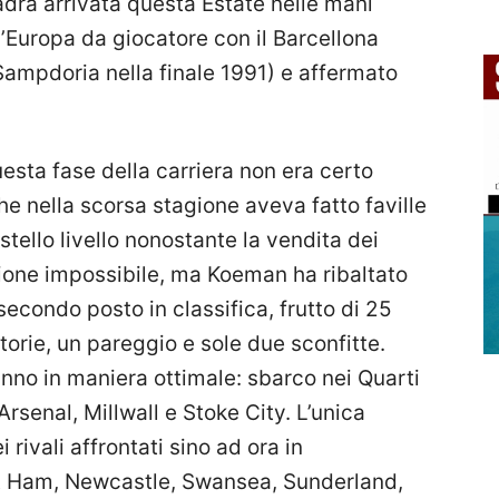
dra arrivata questa Estate nelle mani
Europa da giocatore con il Barcellona
 Sampdoria nella finale 1991) e affermato
uesta fase della carriera non era certo
e nella scorsa stagione aveva fatto faville
tello livello nonostante la vendita dei
ione impossibile, ma Koeman ha ribaltato
secondo posto in classifica, frutto di 25
ttorie, un pareggio e sole due sconfitte.
nno in maniera ottimale: sbarco nei Quarti
 Arsenal, Millwall e Stoke City. L’unica
rivali affrontati sino ad ora in
 Ham, Newcastle, Swansea, Sunderland,