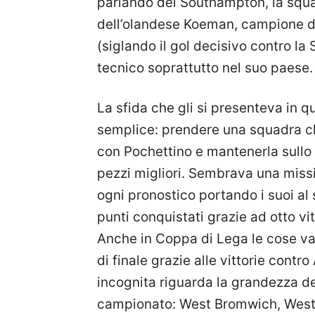
parlando del Southampton, la squa
dell’olandese Koeman, campione d’
(siglando il gol decisivo contro la
tecnico soprattutto nel suo paese.
La sfida che gli si presenteva in q
semplice: prendere una squadra ch
con Pochettino e mantenerla sullo s
pezzi migliori. Sembrava una miss
ogni pronostico portando i suoi al 
punti conquistati grazie ad otto vi
Anche in Coppa di Lega le cose va
di finale grazie alle vittorie contro
incognita riguarda la grandezza dei 
campionato: West Bromwich, West