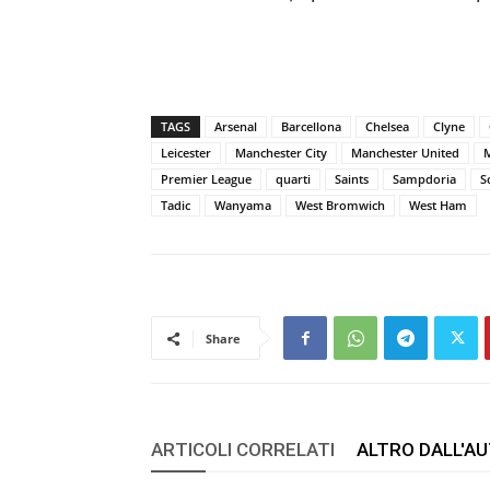
TAGS
Arsenal
Barcellona
Chelsea
Clyne
Leicester
Manchester City
Manchester United
Premier League
quarti
Saints
Sampdoria
S
Tadic
Wanyama
West Bromwich
West Ham
Share
ARTICOLI CORRELATI
ALTRO DALL'A