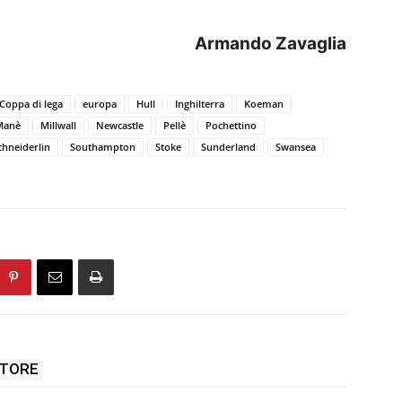
Armando Zavaglia
Coppa di lega
europa
Hull
Inghilterra
Koeman
Manè
Millwall
Newcastle
Pellè
Pochettino
chneiderlin
Southampton
Stoke
Sunderland
Swansea
UTORE