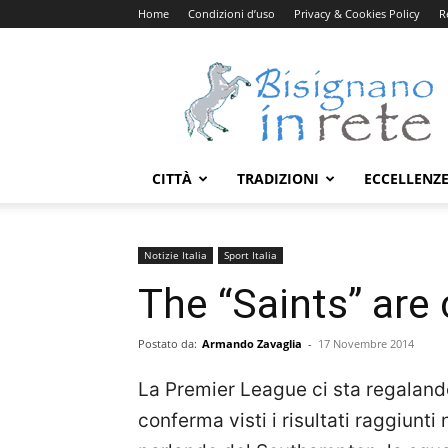
Home
Condizioni d’uso
Privacy & Cookies Policy
R
Bisignanoinrete.com
CITTÀ
TRADIZIONI
ECCELLENZ
Notizie Italia
Sport Italia
The “Saints” are
Postato da:
Armando Zavaglia
-
17 Novembre 2014
La Premier League ci sta regalando
conferma visti i risultati raggiunti