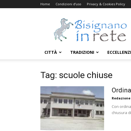
Home
Condizioni d’uso
Privacy & Cookies Policy
Bisignanoinrete.com
CITTÀ
TRADIZIONI
ECCELLENZ
Tag: scuole chiuse
Ordina
Redazione
Con ordina
chiusura di