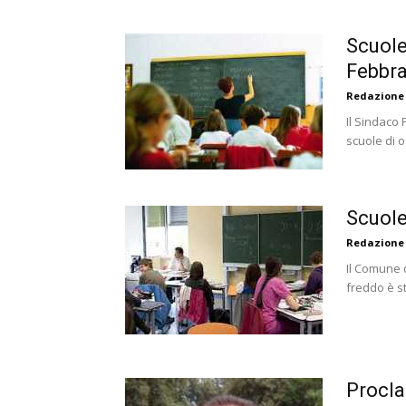
Scuole
Febbra
Redazione
Il Sindaco 
scuole di o
Scuole
Redazione
Il Comune 
freddo è st
Procla