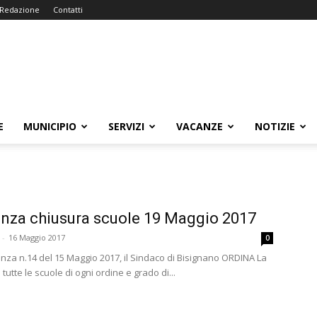
Redazione
Contatti
E
MUNICIPIO
SERVIZI
VACANZE
NOTIZIE
nza chiusura scuole 19 Maggio 2017
-
16 Maggio 2017
0
nza n.14 del 15 Maggio 2017, il Sindaco di Bisignano ORDINA La
 tutte le scuole di ogni ordine e grado di...