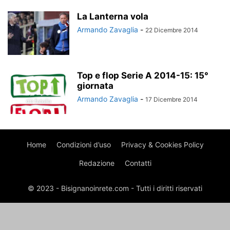
La Lanterna vola
Armando Zavaglia
-
22 Dicembre 2014
Top e flop Serie A 2014-15: 15°
giornata
Armando Zavaglia
-
17 Dicembre 2014
Home
Condizioni d’uso
Privacy & Cookies Policy
Redazione
Contatti
© 2023 - Bisignanoinrete.com - Tutti i diritti riservati