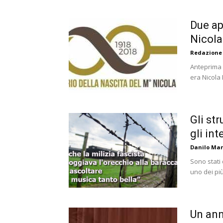
Due ap
Nicola
Redazione
Anteprima 
era Nicola 
Gli st
gli in
Danilo Ma
Sono stati 
uno dei più 
Un ann