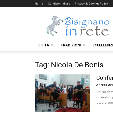
Home
Condizioni d’uso
Privacy & Cookies Policy
Bisignanoinrete.com
CITTÀ
TRADIZIONI
ECCELLENZ
Tag: Nicola De Bonis
Confer
Alfredo Art
Chi ha det
un motivo 
accorsi per.