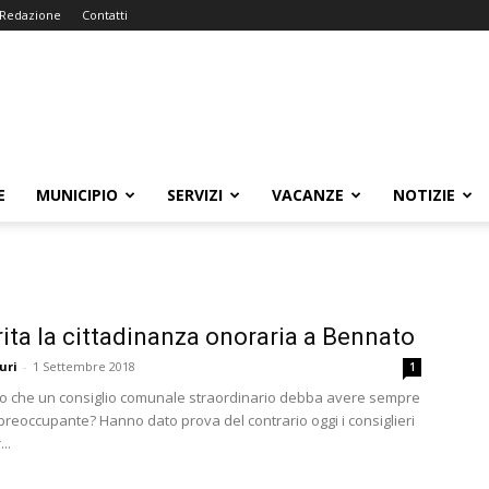
Redazione
Contatti
E
MUNICIPIO
SERVIZI
VACANZE
NOTIZIE
ita la cittadinanza onoraria a Bennato
uri
-
1 Settembre 2018
1
to che un consiglio comunale straordinario debba avere sempre
preoccupante? Hanno dato prova del contrario oggi i consiglieri
..