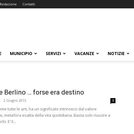
Redazione
Contatti
E
MUNICIPIO
SERVIZI
VACANZE
NOTIZIE
e Berlino … forse era destino
-
2 Giugno 2015
0
come tutte le arti, ha un significato intrinseco dal valore
e, metafora esatta della vita quotidiana. Basta solo riuscire a
. E’ il...