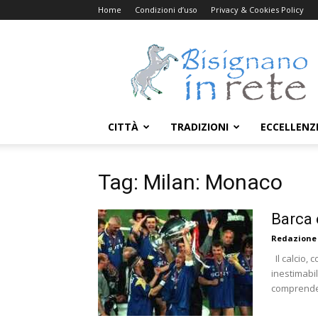
Home
Condizioni d’uso
Privacy & Cookies Policy
Bisignanoinrete.com
CITTÀ
TRADIZIONI
ECCELLENZ
Tag: Milan: Monaco
Barca 
Redazione
Il calcio, 
inestimabil
comprenderlo