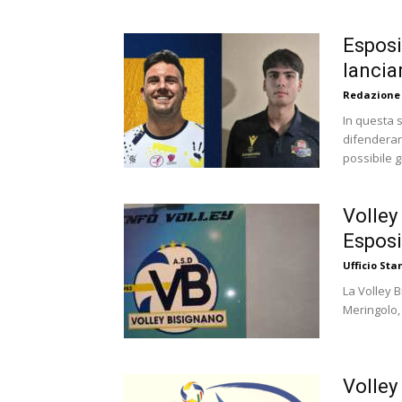
Esposi
lancia
Redazione
In questa 
difenderann
possibile g
Volley
Esposi
Ufficio St
La Volley B
Meringolo, 
Volley