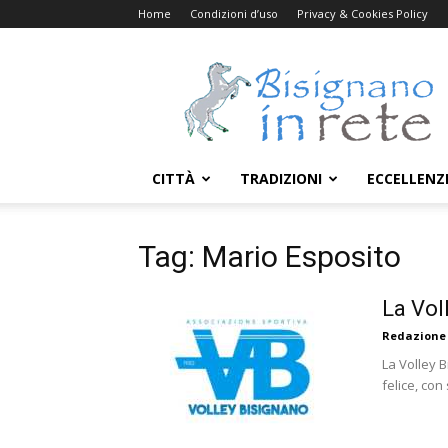
Home
Condizioni d’uso
Privacy & Cookies Policy
Bisignanoinrete.com
CITTÀ
TRADIZIONI
ECCELLENZ
Tag: Mario Esposito
La Vol
Redazione
La Volley 
felice, con