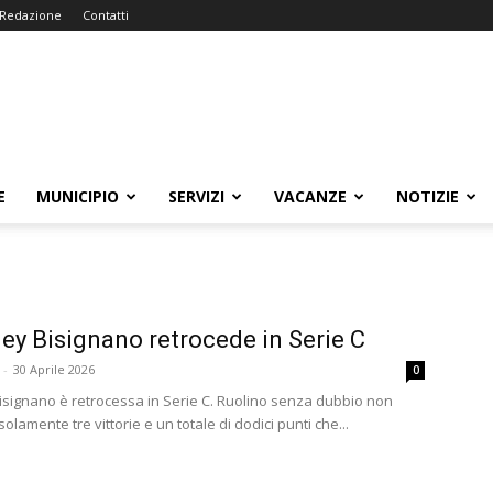
Redazione
Contatti
E
MUNICIPIO
SERVIZI
VACANZE
NOTIZIE
ley Bisignano retrocede in Serie C
-
30 Aprile 2026
0
Bisignano è retrocessa in Serie C. Ruolino senza dubbio non
 solamente tre vittorie e un totale di dodici punti che...