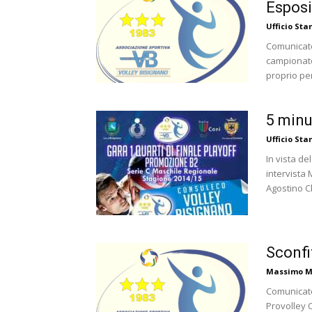
Esposi
Ufficio St
Comunicato
campionato
proprio per
5 minu
Ufficio St
In vista d
intervista 
Agostino Ch
Sconfi
Massimo M
Comunicato
Provolley C