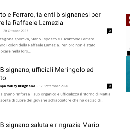
to e Ferraro, talenti bisignanesi per
re la Raffaele Lamezia
-
20 Ottobre 2025
0
stagione sportiva, Mario Esposito e Lucantonio Ferraro
o i colori della Raffaele Lamezia. Per loro non è stato
iocare nella loro...
 Bisignano, ufficiali Meringolo ed
to
ampa Volley Bisignano
-
12 Settembre 2020
0
isignano rinforza il suo organico e ufficializza il ritorno di Mattia
scelta di cuore del giovane schiacciatore che ha deciso di...
 Bisignano saluta e ringrazia Mario