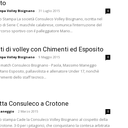
to
ampa Volley Bisignano
-
31 Luglio 2015
0
 Stampa La società Consuleco Volley Bisignano, iscritta nel
 di Serie C maschile calabrese, comunica l’interruzione del
corso sportivo con il palleggiatore Mario...
ti di volley con Chimenti ed Esposito
ampa Volley Bisignano
-
9 Maggio 2015
0
el match Consuleco Bisignano - Paola, Massimo Maneggio
Mario Esposito, pallavolista e allenatore Under 17, nonchè
imenti dello staff tecnico...
tta Consuleco a Crotone
aneggio
-
2 Marzo 2015
0
 stampa Cade la Consuleco Volley Bisignano al cospetto della
rotone. 3-0 per i pitagorici, che conquistano la contesa arbitrata