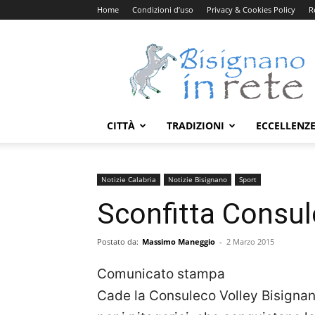
Home
Condizioni d’uso
Privacy & Cookies Policy
R
Bisignanoinrete.com
CITTÀ
TRADIZIONI
ECCELLENZ
Notizie Calabria
Notizie Bisignano
Sport
Sconfitta Consu
Postato da:
Massimo Maneggio
-
2 Marzo 2015
Comunicato stampa
Cade la Consuleco Volley Bisignan