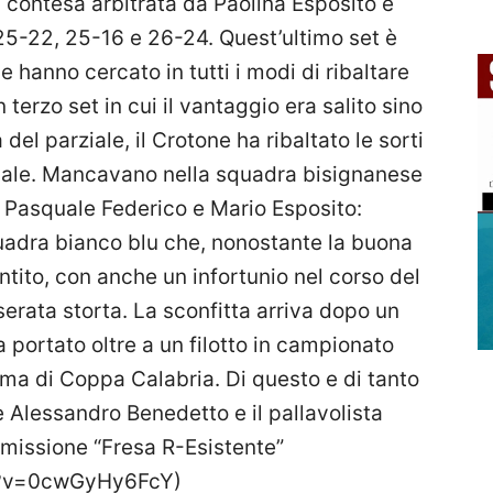
a contesa arbitrata da Paolina Esposito e
 25-22, 25-16 e 26-24. Quest’ultimo set è
he hanno cercato in tutti i modi di ribaltare
 terzo set in cui il vantaggio era salito sino
del parziale, il Crotone ha ribaltato le sorti
finale. Mancavano nella squadra bisignanese
, Pasquale Federico e Mario Esposito:
squadra bianco blu che, nonostante la buona
ntito, con anche un infortunio nel corso del
erata storta. La sconfitta arriva dopo un
 portato oltre a un filotto in campionato
sima di Coppa Calabria. Di questo e di tanto
e Alessandro Benedetto e il pallavolista
asmissione “Fresa R-Esistente”
h?v=0cwGyHy6FcY)