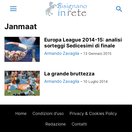
Janmaat
Europa League 2014-15: analisi
sorteggi Sedicesimi di finale
Armando Zavaglia
-
13 Gennaio 2015
La grande bruttezza
Armando Zavaglia
-
10 Luglio 2014
Home
Condizioni d’uso
Privacy & Cookies Policy
Redazione
Contatti