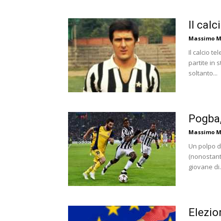
Il cal
Massimo M
Il calcio t
partite in 
soltanto...
Pogba,
Massimo M
Un polpo da
(nonostante
giovane di.
Elezio