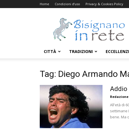
Home
Condizioni d’uso
Privacy & Cookies Policy
Bisignanoinrete.com
CITTÀ
TRADIZIONI
ECCELLENZ
Tag: Diego Armando M
Addio 
Redazione
All'età di
settimane 
bene. Ma q