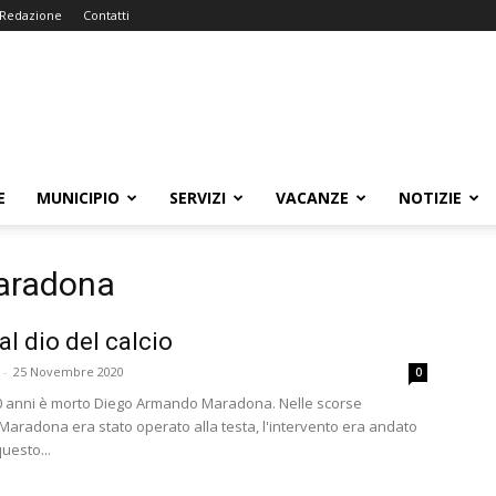
Redazione
Contatti
E
MUNICIPIO
SERVIZI
VACANZE
NOTIZIE
aradona
al dio del calcio
-
25 Novembre 2020
0
 60 anni è morto Diego Armando Maradona. Nelle scorse
Maradona era stato operato alla testa, l'intervento era andato
uesto...