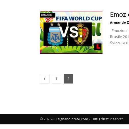
Emozio
Armando Z
Emozioni su
Brasile 201
Svizzera d
1
2
© 2026 - Bisignanoinrete.com - Tutti i diritti riservati