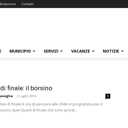
Redazione
Contatti
E
MUNICIPIO
SERVIZI
VACANZE
NOTIZIE
di finale: il borsino
avaglia
-
2 Luglio 2014
0
Ottavi di finale è ora di pensare alle sfide in programma per il
ssivo, quei Quarti di finale che sono pronti...