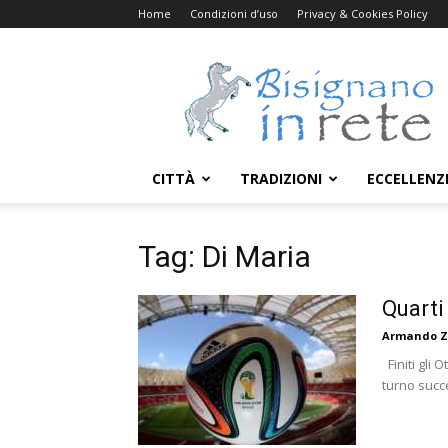
Home
Condizioni d’uso
Privacy & Cookies Policy
Bisignanoinrete.com
CITTÀ
TRADIZIONI
ECCELLENZ
Tag: Di Maria
Quarti 
Armando Z
Finiti gli 
turno succe