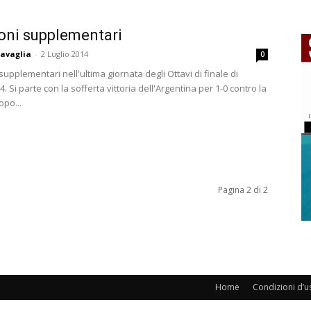
ni supplementari
avaglia
-
2 Luglio 2014
0
pplementari nell'ultima giornata degli Ottavi di finale di
4. Si parte con la sofferta vittoria dell'Argentina per 1-0 contro la
opo...
Pagina 2 di 2
Home
Condizioni d’u