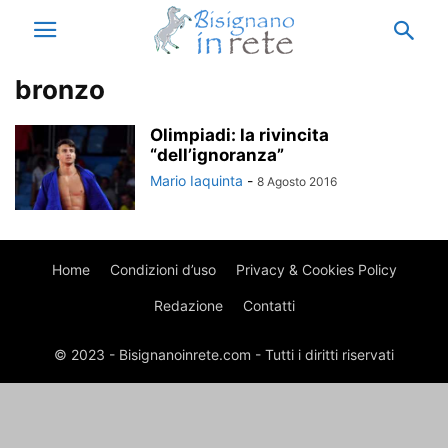
bronzo
Olimpiadi: la rivincita
“dell’ignoranza”
Mario Iaquinta
-
8 Agosto 2016
Home
Condizioni d’uso
Privacy & Cookies Policy
Redazione
Contatti
© 2023 - Bisignanoinrete.com - Tutti i diritti riservati