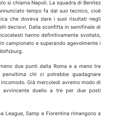
olo si chiama Napoli. La squadra di Benitez
nnunciato tempo fa dal suo tecnico, cioè
sica che doveva dare i suoi risultati negli
li decisivi. Dalla sconfitta in semifinale di
ancocelesti hanno definitivamente svoltato,
 in campionato e superando agevolmente i
Wolfsburg.
a meno due punti dalla Roma e a meno tre
a penultima chi ci potrebbe guadagnare
o incomodo. Già mercoledi avremo modo di
 avvincente duello a tre per due posti
pa League, Samp e Fiorentina rimangono a