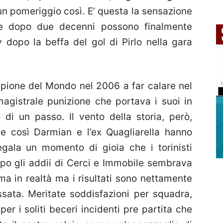
un pomeriggio così. E’ questa la sensazione
che dopo due decenni possono finalmente
y dopo la beffa del gol di Pirlo nella gara
mpione del Mondo nel 2006 a far calare nel
agistrale punizione che portava i suoi in
i un passo. Il vento della storia, però,
 e così Darmian e l’ex Quagliarella hanno
egala un momento di gioia che i torinisti
opo gli addii di Cerci e Immobile sembrava
ma in realtà ma i risultati sono nettamente
assata. Meritate soddisfazioni per squadra,
er i soliti beceri incidenti pre partita che