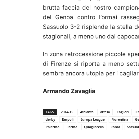
brutta faccia del nostro campiona
del Genoa contro l’ormai rasse
Sassuolo 3-2 risplende la stella d
stagionali, a meno uno dal capoca
In zona retrocessione piccole spera
di Firenze si riporta a meno sett
sembra ancora utopia per i cagliar
Armando Zavaglia
TAGS
2014-15
Atalanta
attesa
Cagliari
C
derby
Empoli
Europa League
Fiorentina
G
Palermo
Parma
Quagliarella
Roma
Sassuo