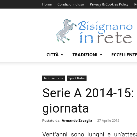
Home
Condizioni d’uso
Privacy & Cookies Policy
R
Bisignanoinrete.com
CITTÀ
TRADIZIONI
ECCELLENZ
Notizie Italia
Sport Italia
Serie A 2014-15: 
giornata
Postato da:
Armando Zavaglia
-
27 Aprile 2015
Vent’anni sono lunghi e un’atte