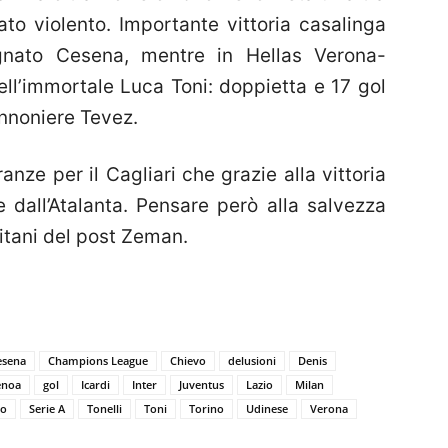
to violento. Importante vittoria casalinga
gnato Cesena, mentre in Hellas Verona-
ell’immortale Luca Toni: doppietta e 17 gol
nnoniere Tevez.
nze per il Cagliari che grazie alla vittoria
e dall’Atalanta. Pensare però alla salvezza
itani del post Zeman.
esena
Champions League
Chievo
delusioni
Denis
enoa
gol
Icardi
Inter
Juventus
Lazio
Milan
lo
Serie A
Tonelli
Toni
Torino
Udinese
Verona