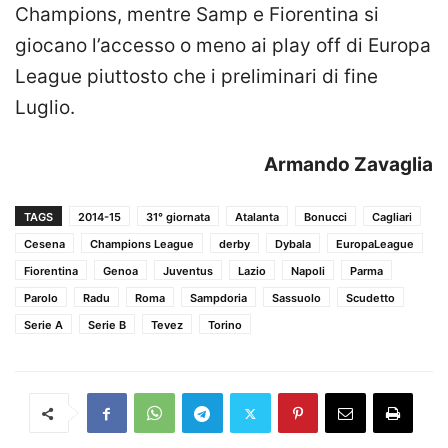
Champions, mentre Samp e Fiorentina si
giocano l’accesso o meno ai play off di Europa
League piuttosto che i preliminari di fine
Luglio.
Armando Zavaglia
TAGS
2014-15
31° giornata
Atalanta
Bonucci
Cagliari
Cesena
Champions League
derby
Dybala
EuropaLeague
Fiorentina
Genoa
Juventus
Lazio
Napoli
Parma
Parolo
Radu
Roma
Sampdoria
Sassuolo
Scudetto
Serie A
Serie B
Tevez
Torino