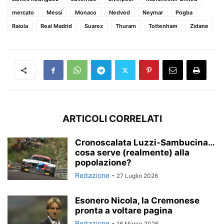
mercato
Messi
Monaco
Nedved
Neymar
Pogba
Raiola
Real Madrid
Suarez
Thuram
Tottenham
Zidane
ARTICOLI CORRELATI
Cronoscalata Luzzi-Sambucina…
cosa serve (realmente) alla
popolazione?
Redazione
-
27 Luglio 2026
Esonero Nicola, la Cremonese
pronta a voltare pagina
Redazione
-
16 Marzo 2026