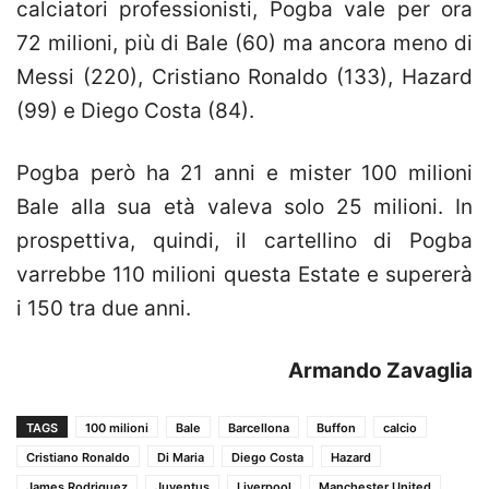
calciatori professionisti, Pogba vale per ora
72 milioni, più di Bale (60) ma ancora meno di
Messi (220), Cristiano Ronaldo (133), Hazard
(99) e Diego Costa (84).
Pogba però ha 21 anni e mister 100 milioni
Bale alla sua età valeva solo 25 milioni. In
prospettiva, quindi, il cartellino di Pogba
varrebbe 110 milioni questa Estate e supererà
i 150 tra due anni.
Armando Zavaglia
TAGS
100 milioni
Bale
Barcellona
Buffon
calcio
Cristiano Ronaldo
Di Maria
Diego Costa
Hazard
James Rodriguez
Juventus
Liverpool
Manchester United