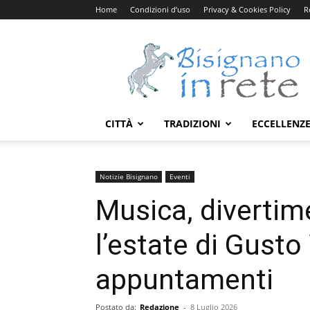
Home
Condizioni d’uso
Privacy & Cookies Policy
R
Bisignanoinrete.com
CITTÀ
TRADIZIONI
ECCELLENZ
Notizie Bisignano
Eventi
Musica, divertim
l’estate di Gusto
appuntamenti
Postato da:
Redazione
-
8 Luglio 2026