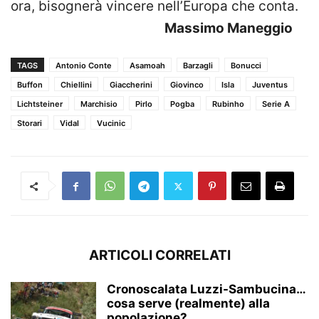
ora, bisognerà vincere nell’Europa che conta.
Massimo Maneggio
TAGS
Antonio Conte
Asamoah
Barzagli
Bonucci
Buffon
Chiellini
Giaccherini
Giovinco
Isla
Juventus
Lichtsteiner
Marchisio
Pirlo
Pogba
Rubinho
Serie A
Storari
Vidal
Vucinic
ARTICOLI CORRELATI
Cronoscalata Luzzi-Sambucina…
cosa serve (realmente) alla
popolazione?