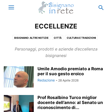
ECCELLENZE
BISIGNANO: ALTRE NOTIZIE
CITTÀ
CULTURA E TRADIZIONI
ECCELLENZE
ISTITUTO ENZO SICILIANO
MUNICIPIO
Personaggi, prodotti e aziende d’eccellenza
NOTIZIE BISIGNANO
NOTIZIE CALABRIA
NOTIZIE ESTERO
bisignanesi
NOTIZIE ITALIA
PARODIA
RICORDI
THIS IS ACRI
VACANZE A BISIGNANO
Umile Amodio premiato a Roma
per il suo gesto eroico
Redazione
-
28 Aprile 2026
Prof Rosalbino Turco miglior
docente dell’anno: al Senato un
riconoscimento di...