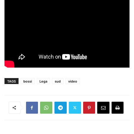
TAGS
bossi
Lega
sud
video