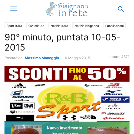
Sport Italia
90° minuto
Notizie Italia
Notizie Bisignano
Pubblicazioni
90° minuto, puntata 10-05-
Sport
Tv, Musica e Spettacolo
2015
Letture:
4871
Postato da:
Massimo Maneggio
-
10 Maggio 2015