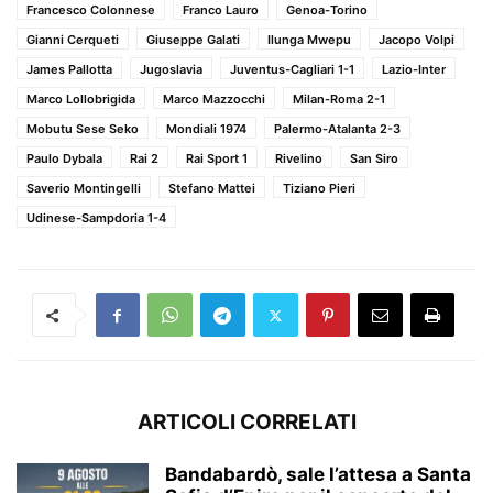
Francesco Colonnese
Franco Lauro
Genoa-Torino
Gianni Cerqueti
Giuseppe Galati
Ilunga Mwepu
Jacopo Volpi
James Pallotta
Jugoslavia
Juventus-Cagliari 1-1
Lazio-Inter
Marco Lollobrigida
Marco Mazzocchi
Milan-Roma 2-1
Mobutu Sese Seko
Mondiali 1974
Palermo-Atalanta 2-3
Paulo Dybala
Rai 2
Rai Sport 1
Rivelino
San Siro
Saverio Montingelli
Stefano Mattei
Tiziano Pieri
Udinese-Sampdoria 1-4
ARTICOLI CORRELATI
Bandabardò, sale l’attesa a Santa