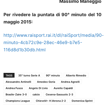
Massimo Maneggio
Per rivedere la puntata di 90° minuto del 10
maggio 2015:
http://www.raisport.rai.it/dl/raiSport/media/90-
minuto-4cb72c9e-28ec-46e9-b7e5-
116d8d1b30db.html
TAGS
35° turno Serie A
90° minuto
Alberto Rimedio
Alessandro Antinelli
Amedeo Goria
Andrea Agnelli
Andrea Fusco
Angelo Di Livio
Aurelio Capaldi
Brasile-Zaire 3-0
calcio
Cesena-Sassuolo 2-3
Champions League
ChievoVr- H.Verona 2-2
Domenica Sprint