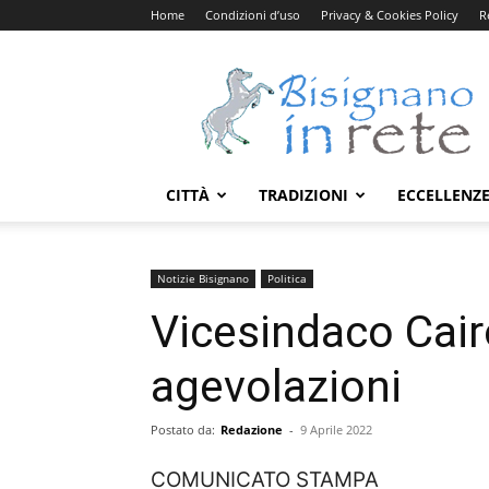
Home
Condizioni d’uso
Privacy & Cookies Policy
R
Bisignanoinrete.com
CITTÀ
TRADIZIONI
ECCELLENZ
Notizie Bisignano
Politica
Vicesindaco Cair
agevolazioni
Postato da:
Redazione
-
9 Aprile 2022
COMUNICATO STAMPA