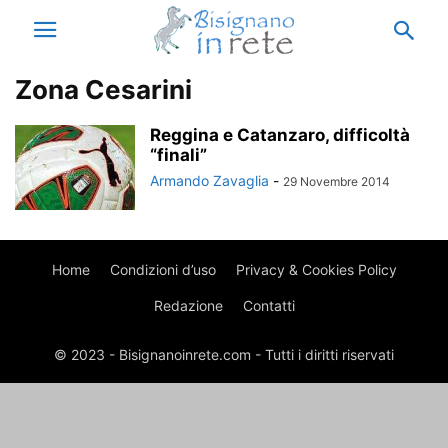
Zona Cesarini
Reggina e Catanzaro, difficoltà
“finali”
Armando Zavaglia
-
29 Novembre 2014
Home
Condizioni d’uso
Privacy & Cookies Policy
Redazione
Contatti
© 2023 - Bisignanoinrete.com - Tutti i diritti riservati