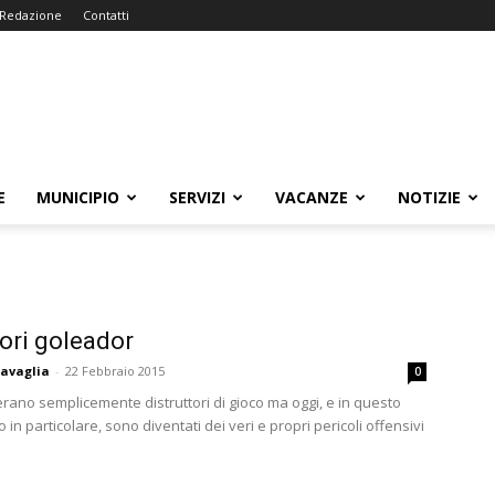
Redazione
Contatti
E
MUNICIPIO
SERVIZI
VACANZE
NOTIZIE
ori goleador
avaglia
-
22 Febbraio 2015
0
erano semplicemente distruttori di gioco ma oggi, e in questo
in particolare, sono diventati dei veri e propri pericoli offensivi