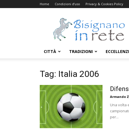
Home
Condizioni d’uso
Privacy & Cookies Policy
Bisignanoinrete.com
CITTÀ
TRADIZIONI
ECCELLENZ
Tag: Italia 2006
Difens
Armando Z
Una volta 
campionato 
per...