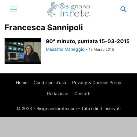
Francesca Sannipoli
90° minuto, puntata 15-03-2015
Massimo Maneggio
-
15 Marzo 2015
Home
Condizioni d’uso
Privacy & Cookies Policy
Redazione
Contatti
© 2023 - Bisignanoinrete.com - Tutti i diritti riservati