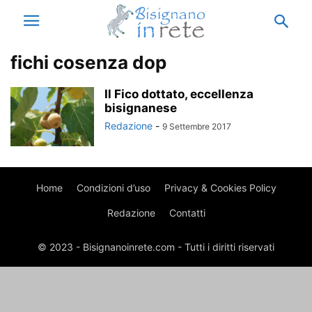
fichi cosenza dop
Il Fico dottato, eccellenza
bisignanese
Redazione
-
9 Settembre 2017
Home
Condizioni d’uso
Privacy & Cookies Policy
Redazione
Contatti
© 2023 - Bisignanoinrete.com - Tutti i diritti riservati