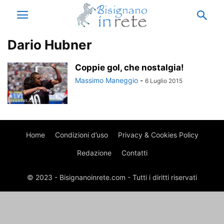
Dario Hubner
Coppie gol, che nostalgia!
Massimo Maneggio
-
6 Luglio 2015
Home
Condizioni d’uso
Privacy & Cookies Policy
Redazione
Contatti
© 2023 - Bisignanoinrete.com - Tutti i diritti riservati