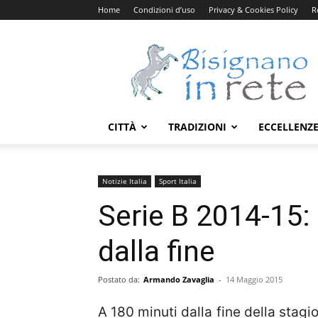
Home
Condizioni d’uso
Privacy & Cookies Policy
R
Bisignanoinrete.com
CITTÀ
TRADIZIONI
ECCELLENZ
Notizie Italia
Sport Italia
Serie B 2014-15: 
dalla fine
Postato da:
Armando Zavaglia
-
14 Maggio 2015
A 180 minuti dalla fine della stagi