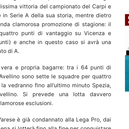
issima vittoria del campionato del Carpi e
in Serie A della sua storia, mentre dietro
da clamorosa promozione di stagione: il
quattro punti di vantaggio su Vicenza e
nti) e anche in questo caso si avrà una
to di A.
 vera e propria bagarre: tra i 64 punti di
’Avellino sono sette le squadre per quattro
e la vedranno fino all’ultimo minuto Spezia,
vellino. Si prevede una lotta davvero
 clamorose esclusioni.
 Varese è già condannato alla Lega Pro, dai
na si lotterà fino alla fine per conquistare