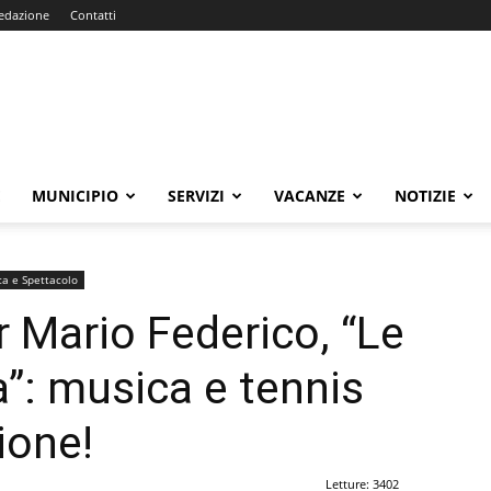
edazione
Contatti
E
MUNICIPIO
SERVIZI
VACANZE
NOTIZIE
ca e Spettacolo
r Mario Federico, “Le
a”: musica e tennis
ione!
Letture: 3402