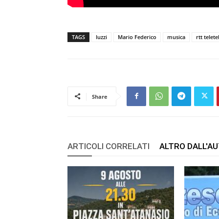
TAGS
luzzi
Mario Federico
musica
rtt telet
Share
ARTICOLI CORRELATI
ALTRO DALL'A