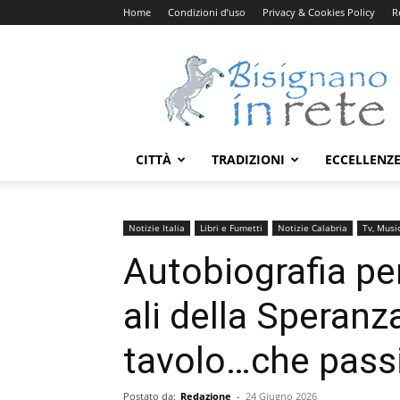
Home
Condizioni d’uso
Privacy & Cookies Policy
R
Bisignanoinrete.com
CITTÀ
TRADIZIONI
ECCELLENZ
Notizie Italia
Libri e Fumetti
Notizie Calabria
Tv, Musi
Autobiografia pe
ali della Speranz
tavolo…che pass
Postato da:
Redazione
-
24 Giugno 2026