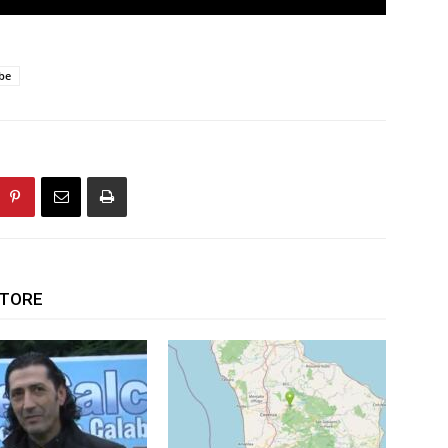
ebe
UTORE