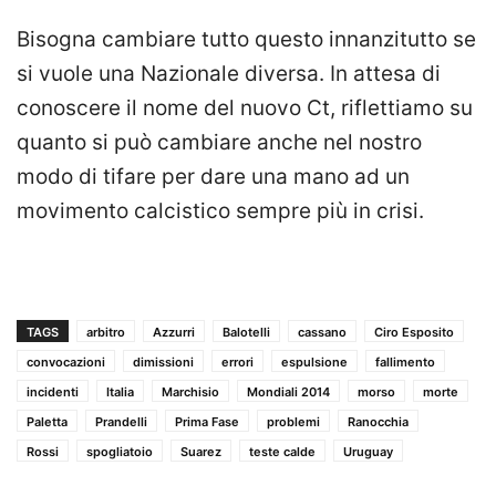
Bisogna cambiare tutto questo innanzitutto se
si vuole una Nazionale diversa. In attesa di
conoscere il nome del nuovo Ct, riflettiamo su
quanto si può cambiare anche nel nostro
modo di tifare per dare una mano ad un
movimento calcistico sempre più in crisi.
TAGS
arbitro
Azzurri
Balotelli
cassano
Ciro Esposito
convocazioni
dimissioni
errori
espulsione
fallimento
incidenti
Italia
Marchisio
Mondiali 2014
morso
morte
Paletta
Prandelli
Prima Fase
problemi
Ranocchia
Rossi
spogliatoio
Suarez
teste calde
Uruguay